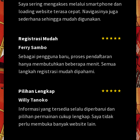
Saya sering mengakses melalui smartphone dan
loading website terasa cepat. Navigasinya juga
sederhana sehingga mudah digunakan.
Registrasi Mudah
★★★★★
Ferry Sambo
Sebagai pengguna baru, proses pendaftaran
hanya membutuhkan beberapa menit. Semua
langkah registrasi mudah dipahami.
Pilihan Lengkap
★★★★★
Willy Tanoko
Informasi yang tersedia selalu diperbarui dan
pilihan permainan cukup lengkap. Saya tidak
perlu membuka banyak website lain.