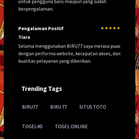
untuk pengguna baru maupun yang sudah
berpengalaman.
Pengalaman Positif
★★★★★
Tiara
Selama menggunakan BIRU77 saya merasa puas
dengan performa website, kecepatan akses, dan
kualitas pelayanan yang diberikan.
Trending Tags
BIRU77
BIRU 77
SITUS TOTO
TOGEL4D
TOGEL ONLINE