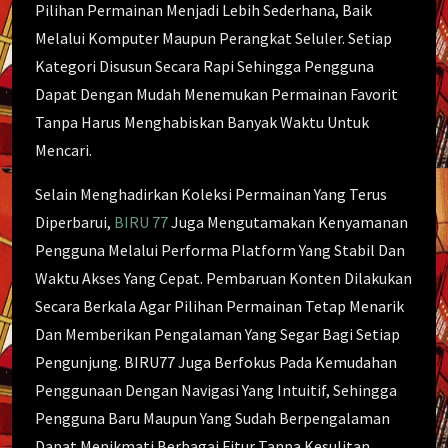
Pilihan Permainan Menjadi Lebih Sederhana, Baik
Melalui Komputer Maupun Perangkat Seluler. Setiap
Kategori Disusun Secara Rapi Sehingga Pengguna
Dapat Dengan Mudah Menemukan Permainan Favorit
Tanpa Harus Menghabiskan Banyak Waktu Untuk
Mencari.
Selain Menghadirkan Koleksi Permainan Yang Terus
Diperbarui,
BIRU 77
Juga Mengutamakan Kenyamanan
Pengguna Melalui Performa Platform Yang Stabil Dan
Waktu Akses Yang Cepat. Pembaruan Konten Dilakukan
Secara Berkala Agar Pilihan Permainan Tetap Menarik
Dan Memberikan Pengalaman Yang Segar Bagi Setiap
Pengunjung. BIRU77 Juga Berfokus Pada Kemudahan
Penggunaan Dengan Navigasi Yang Intuitif, Sehingga
Pengguna Baru Maupun Yang Sudah Berpengalaman
Dapat Menikmati Berbagai Fitur Tanpa Kesulitan.