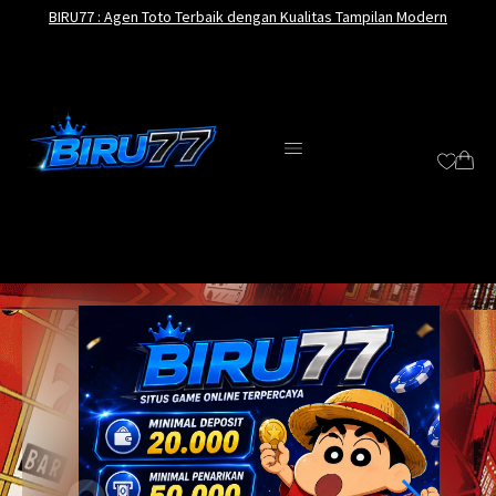
BIRU77 : Agen Toto Terbaik dengan Kualitas Tampilan Modern